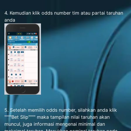
4. Kemudian klik odds number tim atau partai taruhan
anda
5. Setelah memilih odds number, silahkan anda klik
""""Bet Slip"""" maka tampilan nilai taruhan akan
muncul, juga informasi mengenai minimal dan