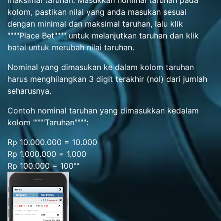
maksimal taruhan. Masukkan nominal taruhan pada
kolom, pastikan nilai yang anda masukan sesuai
dengan minimal dan maksimal taruhan, lalu klik
""""Place Bet"""" untuk melanjutkan taruhan dan klik
batal untuk merubah nilai taruhan.
Nominal yang dimasukan ke dalam kolom taruhan
harus menghilangkan 3 digit terakhir (nol) dari jumlah
seharusnya.
Contoh nominal taruhan yang dimasukkan kedalam
kolom """"Taruhan"""":
Rp 10.000.000 = 10.000
Rp 1.000.000 = 1.000
Rp 100.000 = 100""