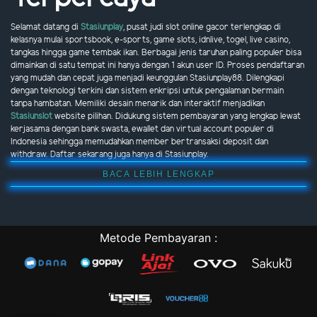
Selamat datang di
Stasiunplay
, pusat judi slot online gacor terlengkap di
kelasnya mulai sportsbook, e-sports, game slots, idnlive, togel, live casino,
tangkas hingga game tembak ikan. Berbagai jenis taruhan paling populer bisa
dimainkan di satu tempat ini hanya dengan 1 akun user ID. Proses pendaftaran
yang mudah dan cepat juga menjadi keunggulan Stasiunplay88. Dilengkapi
dengan teknologi terkini dan sistem enkripsi untuk pengalaman bermain
tanpa hambatan. Memiliki desain menarik dan interaktif menjadikan
Stasiunslot
website pilihan. Didukung sistem pembayaran yang lengkap lewat
kerjasama dengan bank swasta, ewallet dan virtual account populer di
Indonesia sehingga memudahkan member bertransaksi deposit dan
withdraw. Daftar sekarang juga hanya di Stasiunplay.
BACA LEBIH LENGKAP
Metode Pembayaran :