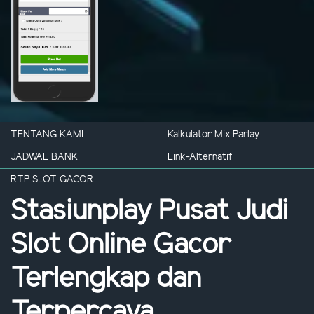
TENTANG KAMI
Kalkulator Mix Parlay
JADWAL BANK
Link-Alternatif
RTP SLOT GACOR
Stasiunplay Pusat Judi
Slot Online Gacor
Terlengkap dan
Terpercaya